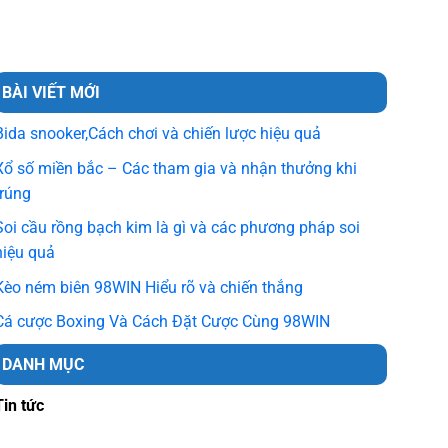
BÀI VIẾT MỚI
Bida snooker,Cách chơi và chiến lược hiệu quả
Xổ số miền bắc – Các tham gia và nhận thưởng khi
trúng
Soi cầu rồng bạch kim là gì và các phương pháp soi
hiệu quả
Kèo ném biên 98WIN Hiểu rõ và chiến thắng
Cá cược Boxing Và Cách Đặt Cược Cùng 98WIN
DANH MỤC
Tin tức
 xác hơn khi tham gia vào thị trường cá cược ngày