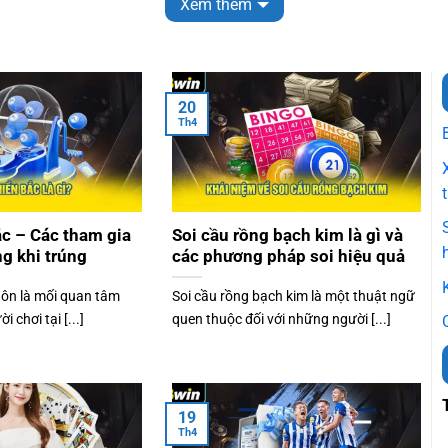
Xem thêm
20
Th4
c – Các tham gia
Soi cầu rồng bạch kim là gì và
g khi trúng
các phương pháp soi hiệu quả
uôn là mối quan tâm
Soi cầu rồng bạch kim là một thuật ngữ
 chơi tại [...]
quen thuộc đối với những người [...]
Giới thiệu về TIN TỨC 98WIN
cập nhật, nắm bắt các xu hướng mới và đưa ra quyết định chính
19
Th4