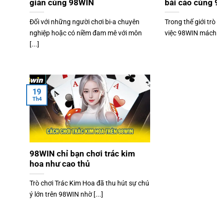
giản cùng 98WIN
bài cào cùng
Các giải đấu và sự kiện đặc biệt với giá trị phần thưởng
Đối với những người chơi bi-a chuyên
Trong thế giới tr
Quà tặng và phần thưởng dành cho người chơi thân thi
nghiệp hoặc có niềm đam mê với môn
việc 98WIN mách b
[...]
3. Cập nhật các chính sách pháp lý liên qua
Các quy định pháp luật thường xuyên có tác động đến 
thấy an tâm khi tham gia và hiểu rõ luật, tránh các vấn
19
Th4
4. Các sự kiện, giải đấu đặc biệt
98WIN thường xuyên tổ chức hoặc tham gia vào các sự k
không bỏ lỡ cơ hội tham gia, giành chiến thắng và nh
98WIN chỉ bạn chơi trác kim
hoa như cao thủ
Trò chơi Trác Kim Hoa đã thu hút sự chú
ý lớn trên 98WIN nhờ [...]